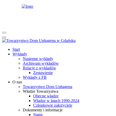
rok
miesiąc
rok
miesiąc
Start
Wykłady
Następne wykłady
Archiwum wykładów
Relacje z wykładów
Zestawienie
Wykłady z FB
O nas
Towarzystwo Dom Uphagena
Władze Towarzystwa
Obecne władze
Władze w latach 1990-2024
Członkowie założyciele
Dokumenty i informacje
Statut