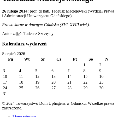
26 lutego 2014:
prof. dr hab. Tadeusz Maciejewski (Wydział Prawa
i Administracji Uniwersytetu Gdańskiego)
Prawo karne w dawnym Gdańsku (XVI–XVIII wiek).
Autor zdjęć: Tadeusz Szczęsny
Kalendarz wydarzeń
Sierpień 2026
Pn
Wt
Śr
Cz
Pt
So
N
1
2
3
4
5
6
7
8
9
10
11
12
13
14
15
16
17
18
19
20
21
22
23
24
25
26
27
28
29
30
31
© 2024 Towarzystwo Dom Uphagena w Gdańsku. Wszelkie prawa
zastrzeżone.
Mapa witryny