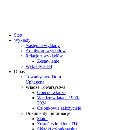
rok
miesiąc
rok
miesiąc
Start
Wykłady
Następne wykłady
Archiwum wykładów
Relacje z wykładów
Zestawienie
Wykłady z FB
O nas
Towarzystwo Dom
Uphagena
Władze Towarzystwa
Obecne władze
Władze w latach 1990-
2024
Członkowie założyciele
Dokumenty i informacje
Statut
Zostań członkiem TDU
Składki członkowskie