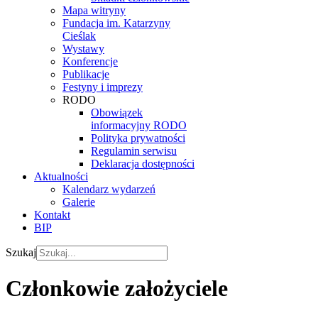
Mapa witryny
Fundacja im. Katarzyny
Cieślak
Wystawy
Konferencje
Publikacje
Festyny i imprezy
RODO
Obowiązek
informacyjny RODO
Polityka prywatności
Regulamin serwisu
Deklaracja dostępności
Aktualności
Kalendarz wydarzeń
Galerie
Kontakt
BIP
Szukaj
Członkowie założyciele