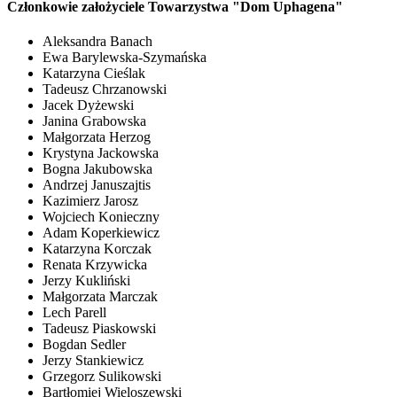
Członkowie założyciele Towarzystwa "Dom Uphagena"
Aleksandra Banach
Ewa Barylewska-Szymańska
Katarzyna Cieślak
Tadeusz Chrzanowski
Jacek Dyżewski
Janina Grabowska
Małgorzata Herzog
Krystyna Jackowska
Bogna Jakubowska
Andrzej Januszajtis
Kazimierz Jarosz
Wojciech Konieczny
Adam Koperkiewicz
Katarzyna Korczak
Renata Krzywicka
Jerzy Kukliński
Małgorzata Marczak
Lech Parell
Tadeusz Piaskowski
Bogdan Sedler
Jerzy Stankiewicz
Grzegorz Sulikowski
Bartłomiej Wieloszewski