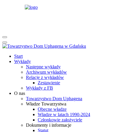
rok
miesiąc
rok
miesiąc
Start
Wykłady
Następne wykłady
Archiwum wykładów
Relacje z wykładów
Zestawienie
Wykłady z FB
O nas
Towarzystwo Dom Uphagena
Władze Towarzystwa
Obecne władze
Władze w latach 1990-2024
Członkowie założyciele
Dokumenty i informacje
Statut