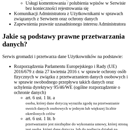
Usługi komentowania / polubienia wpisów w Serwisie
bez konieczności rejestrowania się
Komunikacji Administratora z Użytkownikami w sprawach
związanych z Serwisem oraz ochrony danych
Zapewnienia prawnie uzasadnionego interesu Administratora
Jakie są podstawy prawne przetwarzania
danych?
Serwis gromadzi i przetwarza dane Użytkowników na podstawie:
Rozporządzenia Parlamentu Europejskiego i Rady (UE)
2016/679 z dnia 27 kwietnia 2016 r. w sprawie ochrony osób
fizycznych w związku z przetwarzaniem danych osobowych i
w sprawie swobodnego przepływu takich danych oraz
uchylenia dyrektywy 95/46/WE (ogólne rozporządzenie o
ochronie danych)
art. 6 ust. 1 lit. a
osoba, której dane dotyczą wyraziła zgodę na przetwarzanie
swoich danych osobowych w jednym lub większej liczbie
określonych celów
art. 6 ust. 1 lit. b
przetwarzanie jest niezbędne do wykonania umowy, której stroną
jest osoba, której dane dotyczą, lub do podjęcia działań na