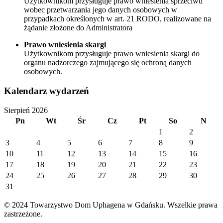
Użytkownikom przysługuje prawo wniesienia sprzeciwu
wobec przetwarzania jego danych osobowych w
przypadkach określonych w art. 21 RODO, realizowane na
żądanie złożone do Administratora
Prawo wniesienia skargi
Użytkownikom przysługuje prawo wniesienia skargi do
organu nadzorczego zajmującego się ochroną danych
osobowych.
Kalendarz wydarzeń
Sierpień 2026
Pn
Wt
Śr
Cz
Pt
So
N
1
2
3
4
5
6
7
8
9
10
11
12
13
14
15
16
17
18
19
20
21
22
23
24
25
26
27
28
29
30
31
© 2024 Towarzystwo Dom Uphagena w Gdańsku. Wszelkie prawa
zastrzeżone.