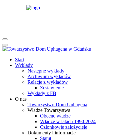
rok
miesiąc
rok
miesiąc
Start
Wykłady
Następne wykłady
Archiwum wykładów
Relacje z wykładów
Zestawienie
Wykłady z FB
O nas
Towarzystwo Dom Uphagena
Władze Towarzystwa
Obecne władze
Władze w latach 1990-2024
Członkowie założyciele
Dokumenty i informacje
Statut