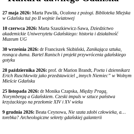
27 maja 2026:
Marta Pawlik,
Ocalona z pożogi. Biblioteka Miejska
w Gdańsku tuż po II wojnie światowej
10 czerwca 2026:
Marta Szaszkiewicz-Sawa,
Dziedzictwo
akademickie Uniwersytetu Gdańskiego: historia i działalność
Muzeum UG
30 września 2026:
dr Franciszek Skibiński,
Zanikająca sztuka,
rosnąca duma. Bartel Ranisch i projekt przywrócenia gdańskiego
gotyku
28 października 2026:
prof. dr Marion Brandt,
Poeta i dziennikarz
Erich Ruschkewitz jako przedstawiciel „innych Niemiec” w Wolnym
Mieście Gdańsku
25 listopada 2026:
dr Monika Czapska,
Między Pragą,
Norymbergą a Gdańskiem. Czeski impuls w sztuce państwa
krzyżackiego na przełomie XIV i XV wieku
9 grudnia 2026:
Beata Ceynowa,
Nie szata zdobi człowieka, a…
torebka? Archeologiczne sekrety gdańskiej galanterii