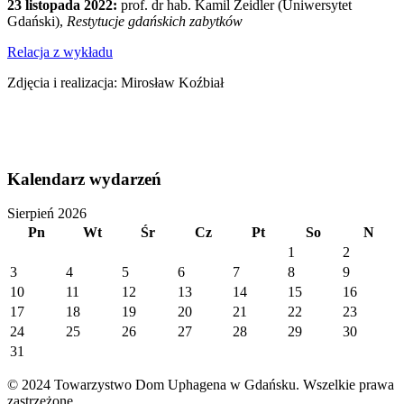
23 listopada 2022:
prof. dr hab. Kamil Zeidler (Uniwersytet
Gdański),
Restytucje gdańskich zabytków
Relacja z wykładu
Zdjęcia i realizacja: Mirosław Koźbiał
Kalendarz wydarzeń
Sierpień 2026
Pn
Wt
Śr
Cz
Pt
So
N
1
2
3
4
5
6
7
8
9
10
11
12
13
14
15
16
17
18
19
20
21
22
23
24
25
26
27
28
29
30
31
© 2024 Towarzystwo Dom Uphagena w Gdańsku. Wszelkie prawa
zastrzeżone.