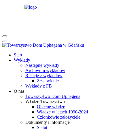
rok
miesiąc
rok
miesiąc
Start
Wykłady
Następne wykłady
Archiwum wykładów
Relacje z wykładów
Zestawienie
Wykłady z FB
O nas
Towarzystwo Dom Uphagena
Władze Towarzystwa
Obecne władze
Władze w latach 1990-2024
Członkowie założyciele
Dokumenty i informacje
Statut