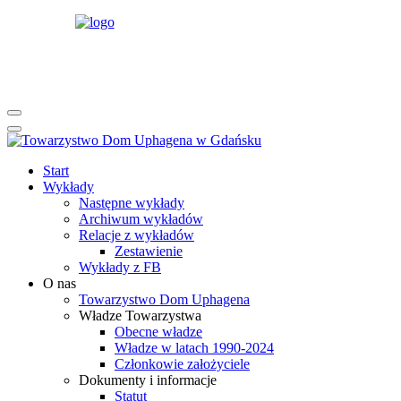
rok
miesiąc
rok
miesiąc
Start
Wykłady
Następne wykłady
Archiwum wykładów
Relacje z wykładów
Zestawienie
Wykłady z FB
O nas
Towarzystwo Dom Uphagena
Władze Towarzystwa
Obecne władze
Władze w latach 1990-2024
Członkowie założyciele
Dokumenty i informacje
Statut