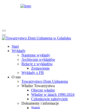
rok
miesiąc
rok
miesiąc
Start
Wykłady
Następne wykłady
Archiwum wykładów
Relacje z wykładów
Zestawienie
Wykłady z FB
O nas
Towarzystwo Dom Uphagena
Władze Towarzystwa
Obecne władze
Władze w latach 1990-2024
Członkowie założyciele
Dokumenty i informacje
Statut