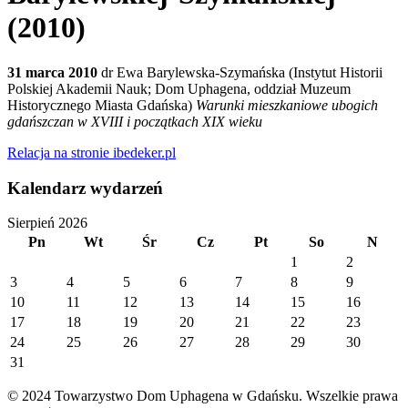
(2010)
31 marca 2010
dr Ewa Barylewska-Szymańska (Instytut Historii
Polskiej Akademii Nauk; Dom Uphagena, oddział Muzeum
Historycznego Miasta Gdańska)
Warunki mieszkaniowe ubogich
gdańszczan w XVIII i początkach XIX wieku
Relacja na stronie ibedeker.pl
Kalendarz wydarzeń
Sierpień 2026
Pn
Wt
Śr
Cz
Pt
So
N
1
2
3
4
5
6
7
8
9
10
11
12
13
14
15
16
17
18
19
20
21
22
23
24
25
26
27
28
29
30
31
© 2024 Towarzystwo Dom Uphagena w Gdańsku. Wszelkie prawa