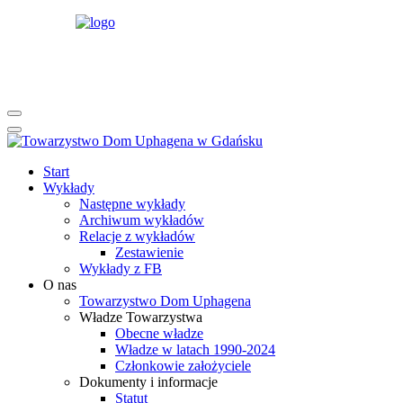
rok
miesiąc
rok
miesiąc
Start
Wykłady
Następne wykłady
Archiwum wykładów
Relacje z wykładów
Zestawienie
Wykłady z FB
O nas
Towarzystwo Dom Uphagena
Władze Towarzystwa
Obecne władze
Władze w latach 1990-2024
Członkowie założyciele
Dokumenty i informacje
Statut