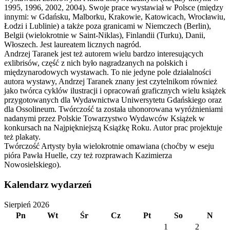
1995, 1996, 2002, 2004). Swoje prace wystawiał w Polsce (między
innymi: w Gdańsku, Malborku, Krakowie, Katowicach, Wrocławiu,
Łodzi i Lublinie) a także poza granicami w Niemczech (Berlin),
Belgii (wielokrotnie w Saint-Niklas), Finlandii (Turku), Danii,
Włoszech. Jest laureatem licznych nagród.
Andrzej Taranek jest też autorem wielu bardzo interesujących
exlibrisów, część z nich było nagradzanych na polskich i
międzynarodowych wystawach. To nie jedyne pole działalności
autora wystawy, Andrzej Taranek znany jest czytelnikom również
jako twórca cyklów ilustracji i opracowań graficznych wielu książek
przygotowanych dla Wydawnictwa Uniwersytetu Gdańskiego oraz
dla Ossolineum. Twórczość ta została uhonorowana wyróżnieniami
nadanymi przez Polskie Towarzystwo Wydawców Książek w
konkursach na Najpiękniejszą Książkę Roku. Autor prac projektuje
też plakaty.
Twórczość Artysty była wielokrotnie omawiana (choćby w eseju
pióra Pawła Huelle, czy też rozprawach Kazimierza
Nowosielskiego).
Kalendarz wydarzeń
Sierpień 2026
Pn
Wt
Śr
Cz
Pt
So
N
1
2