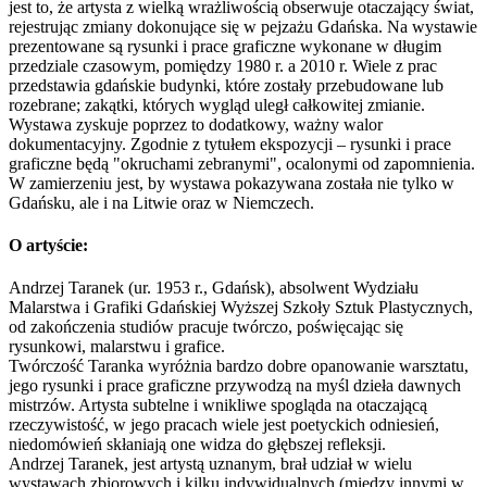
jest to, że artysta z wielką wrażliwością obserwuje otaczający świat,
rejestrując zmiany dokonujące się w pejzażu Gdańska. Na wystawie
prezentowane są rysunki i prace graficzne wykonane w długim
przedziale czasowym, pomiędzy 1980 r. a 2010 r. Wiele z prac
przedstawia gdańskie budynki, które zostały przebudowane lub
rozebrane; zakątki, których wygląd uległ całkowitej zmianie.
Wystawa zyskuje poprzez to dodatkowy, ważny walor
dokumentacyjny. Zgodnie z tytułem ekspozycji – rysunki i prace
graficzne będą "okruchami zebranymi", ocalonymi od zapomnienia.
W zamierzeniu jest, by wystawa pokazywana została nie tylko w
Gdańsku, ale i na Litwie oraz w Niemczech.
O artyście:
Andrzej Taranek (ur. 1953 r., Gdańsk), absolwent Wydziału
Malarstwa i Grafiki Gdańskiej Wyższej Szkoły Sztuk Plastycznych,
od zakończenia studiów pracuje twórczo, poświęcając się
rysunkowi, malarstwu i grafice.
Twórczość Taranka wyróżnia bardzo dobre opanowanie warsztatu,
jego rysunki i prace graficzne przywodzą na myśl dzieła dawnych
mistrzów. Artysta subtelne i wnikliwe spogląda na otaczającą
rzeczywistość, w jego pracach wiele jest poetyckich odniesień,
niedomówień skłaniają one widza do głębszej refleksji.
Andrzej Taranek, jest artystą uznanym, brał udział w wielu
wystawach zbiorowych i kilku indywidualnych (między innymi w