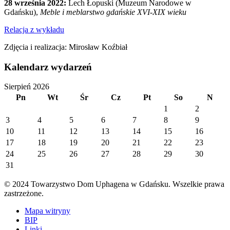
28 września 2022:
Lech Łopuski (Muzeum Narodowe w
Gdańsku),
Meble i meblarstwo gdańskie XVI-XIX wieku
Relacja z wykładu
Zdjęcia i realizacja: Mirosław Koźbiał
Kalendarz wydarzeń
Sierpień 2026
Pn
Wt
Śr
Cz
Pt
So
N
1
2
3
4
5
6
7
8
9
10
11
12
13
14
15
16
17
18
19
20
21
22
23
24
25
26
27
28
29
30
31
© 2024 Towarzystwo Dom Uphagena w Gdańsku. Wszelkie prawa
zastrzeżone.
Mapa witryny
BIP
Linki