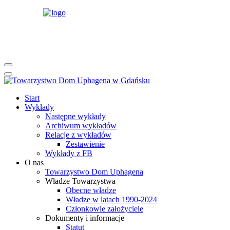
rok
miesiąc
rok
miesiąc
Start
Wykłady
Następne wykłady
Archiwum wykładów
Relacje z wykładów
Zestawienie
Wykłady z FB
O nas
Towarzystwo Dom Uphagena
Władze Towarzystwa
Obecne władze
Władze w latach 1990-2024
Członkowie założyciele
Dokumenty i informacje
Statut