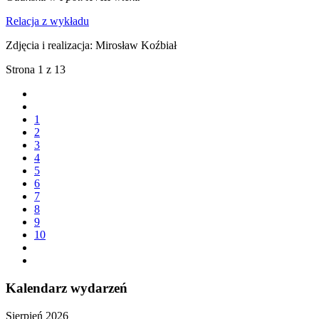
Relacja z wykładu
Zdjęcia i realizacja: Mirosław Koźbiał
Strona 1 z 13
1
2
3
4
5
6
7
8
9
10
Kalendarz wydarzeń
Sierpień 2026