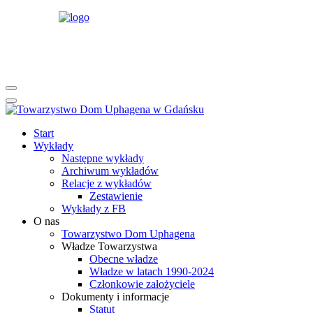
rok
miesiąc
rok
miesiąc
Start
Wykłady
Następne wykłady
Archiwum wykładów
Relacje z wykładów
Zestawienie
Wykłady z FB
O nas
Towarzystwo Dom Uphagena
Władze Towarzystwa
Obecne władze
Władze w latach 1990-2024
Członkowie założyciele
Dokumenty i informacje
Statut