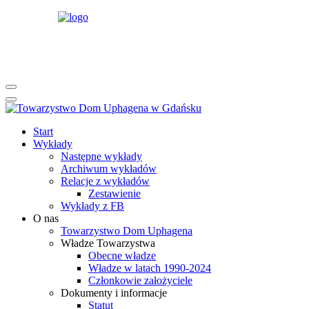
rok
miesiąc
rok
miesiąc
Start
Wykłady
Następne wykłady
Archiwum wykładów
Relacje z wykładów
Zestawienie
Wykłady z FB
O nas
Towarzystwo Dom Uphagena
Władze Towarzystwa
Obecne władze
Władze w latach 1990-2024
Członkowie założyciele
Dokumenty i informacje
Statut