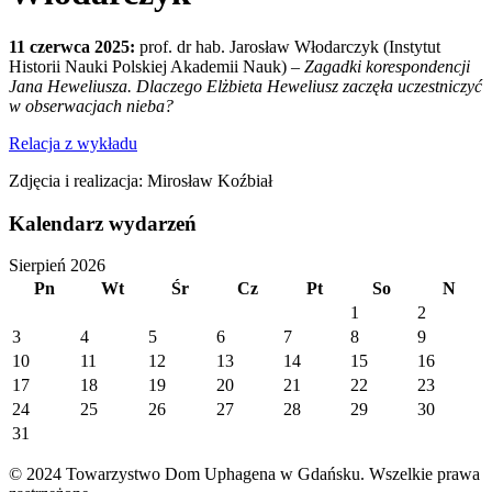
11 czerwca 2025:
prof. dr hab. Jarosław Włodarczyk (Instytut
Historii Nauki Polskiej Akademii Nauk) –
Zagadki korespondencji
Jana Heweliusza. Dlaczego Elżbieta Heweliusz zaczęła uczestniczyć
w obserwacjach nieba?
Relacja z wykładu
Zdjęcia i realizacja: Mirosław Koźbiał
Kalendarz wydarzeń
Sierpień 2026
Pn
Wt
Śr
Cz
Pt
So
N
1
2
3
4
5
6
7
8
9
10
11
12
13
14
15
16
17
18
19
20
21
22
23
24
25
26
27
28
29
30
31
© 2024 Towarzystwo Dom Uphagena w Gdańsku. Wszelkie prawa