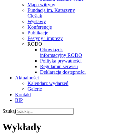
Mapa witryny
Fundacja im. Katarzyny
Cieślak
Wystawy
Konferencje
Publikacje
Festyny i imprezy
RODO
Obowiązek
informacyjny RODO
Polityka prywatności
Regulamin serwisu
Deklaracja dostępności
Aktualności
Kalendarz wydarzeń
Galerie
Kontakt
BIP
Szukaj
Wykłady