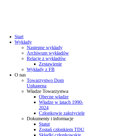
rok
miesiąc
rok
miesiąc
Start
Wykłady
Następne wykłady
Archiwum wykładów
Relacje z wykładów
Zestawienie
Wykłady z FB
O nas
Towarzystwo Dom
Uphagena
Władze Towarzystwa
Obecne władze
Władze w latach 1990-
2024
Członkowie założyciele
Dokumenty i informacje
Statut
Zostań członkiem TDU
Składki członkowskie