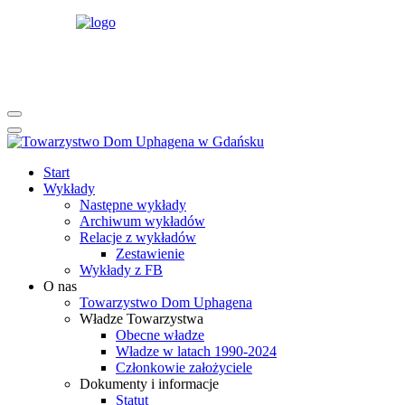
rok
miesiąc
rok
miesiąc
Start
Wykłady
Następne wykłady
Archiwum wykładów
Relacje z wykładów
Zestawienie
Wykłady z FB
O nas
Towarzystwo Dom Uphagena
Władze Towarzystwa
Obecne władze
Władze w latach 1990-2024
Członkowie założyciele
Dokumenty i informacje
Statut