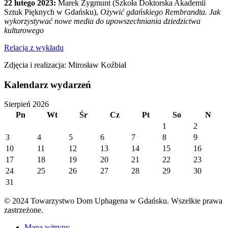
22 lutego 2023:
Marek Zygmunt (Szkoła Doktorska Akademii
Sztuk Pięknych w Gdańsku),
Ożywić gdańskiego Rembrandta. Jak
wykorzystywać nowe media do upowszechniania dziedzictwa
kulturowego
Relacja z wykładu
Zdjęcia i realizacja: Mirosław Koźbiał
Kalendarz wydarzeń
Sierpień 2026
Pn
Wt
Śr
Cz
Pt
So
N
1
2
3
4
5
6
7
8
9
10
11
12
13
14
15
16
17
18
19
20
21
22
23
24
25
26
27
28
29
30
31
© 2024 Towarzystwo Dom Uphagena w Gdańsku. Wszelkie prawa
zastrzeżone.
Mapa witryny