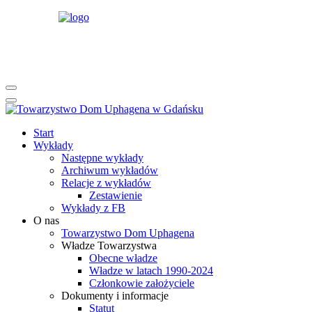
rok
miesiąc
rok
miesiąc
Start
Wykłady
Następne wykłady
Archiwum wykładów
Relacje z wykładów
Zestawienie
Wykłady z FB
O nas
Towarzystwo Dom Uphagena
Władze Towarzystwa
Obecne władze
Władze w latach 1990-2024
Członkowie założyciele
Dokumenty i informacje
Statut