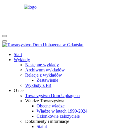
rok
miesiąc
rok
miesiąc
Start
Wykłady
Następne wykłady
Archiwum wykładów
Relacje z wykładów
Zestawienie
Wykłady z FB
O nas
Towarzystwo Dom Uphagena
Władze Towarzystwa
Obecne władze
Władze w latach 1990-2024
Członkowie założyciele
Dokumenty i informacje
Statut