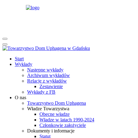
rok
miesiąc
rok
miesiąc
Start
Wykłady
Następne wykłady
Archiwum wykładów
Relacje z wykładów
Zestawienie
Wykłady z FB
O nas
Towarzystwo Dom Uphagena
Władze Towarzystwa
Obecne władze
Władze w latach 1990-2024
Członkowie założyciele
Dokumenty i informacje
Statut