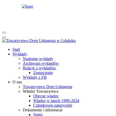
rok
miesiąc
rok
miesiąc
Start
Wykłady
Następne wykłady
Archiwum wykładów
Relacje z wykładów
Zestawienie
Wykłady z FB
O nas
Towarzystwo Dom Uphagena
Władze Towarzystwa
Obecne władze
Władze w latach 1990-2024
Członkowie założyciele
Dokumenty i informacje
Statut