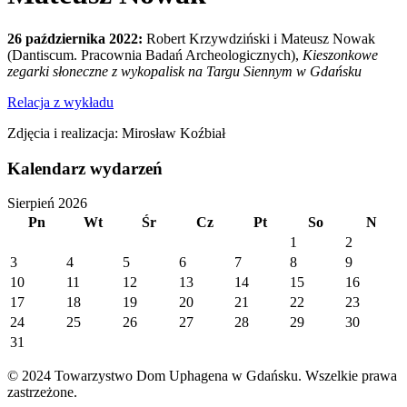
26 października 2022:
Robert Krzywdziński i Mateusz Nowak
(Dantiscum. Pracownia Badań Archeologicznych),
Kieszonkowe
zegarki słoneczne z wykopalisk na Targu Siennym w Gdańsku
Relacja z wykładu
Zdjęcia i realizacja: Mirosław Koźbiał
Kalendarz wydarzeń
Sierpień 2026
Pn
Wt
Śr
Cz
Pt
So
N
1
2
3
4
5
6
7
8
9
10
11
12
13
14
15
16
17
18
19
20
21
22
23
24
25
26
27
28
29
30
31
© 2024 Towarzystwo Dom Uphagena w Gdańsku. Wszelkie prawa
zastrzeżone.