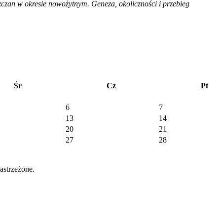
zczan w okresie nowożytnym. Geneza, okoliczności i przebieg
Śr
Cz
Pt
6
7
13
14
20
21
27
28
strzeżone.