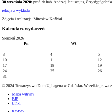
30 września 2020:
prof. dr hab. Andrzej Januszajtis,
Przysięgi gdańs
relacja z wykładu
Zdjęcia i realizacja: Mirosław Koźbiał
Kalendarz wydarzeń
Sierpień 2026
Pn
Wt
3
4
5
10
11
12
17
18
19
24
25
26
31
© 2024 Towarzystwo Dom Uphagena w Gdańsku. Wszelkie prawa za
Mapa witryny
BIP
Linki
RODO