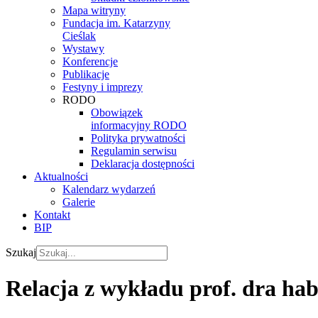
Mapa witryny
Fundacja im. Katarzyny
Cieślak
Wystawy
Konferencje
Publikacje
Festyny i imprezy
RODO
Obowiązek
informacyjny RODO
Polityka prywatności
Regulamin serwisu
Deklaracja dostępności
Aktualności
Kalendarz wydarzeń
Galerie
Kontakt
BIP
Szukaj
Relacja z wykładu prof. dra hab