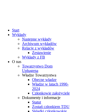
rok
miesiąc
rok
miesiąc
Start
Wykłady
Następne wykłady
Archiwum wykładów
Relacje z wykładów
Zestawienie
Wykłady z FB
O nas
Towarzystwo Dom
Uphagena
Władze Towarzystwa
Obecne władze
Władze w latach 1990-
2024
Członkowie założyciele
Dokumenty i informacje
Statut
Zostań członkiem TDU
Składki członkowskie